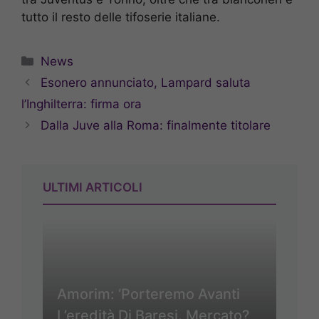
tutto il resto delle tifoserie italiane.
Categorie
News
Esonero annunciato, Lampard saluta
l’Inghilterra: firma ora
Dalla Juve alla Roma: finalmente titolare
ULTIMI ARTICOLI
Amorim: ‘Porteremo Avanti
L’eredità Di Baresi. Mercato?