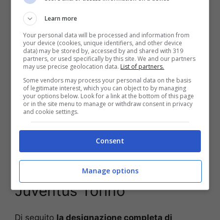
del match tra Juventus e Torino. A circa 48 ore
dalla partita il forfait del direttore di gara
Learn more
cambia i piani dell’AIA che ha comunicato anche
Your personal data will be processed and information from
la sostituzione dell’arbitro.
your device (cookies, unique identifiers, and other device
data) may be stored by, accessed by and shared with 319
partners, or used specifically by this site. We and our partners
“L’arbitro Antonio Rapuano, inizialmente
may use precise geolocation data.
List of partners.
designato per la direzione della gara Juventus-
Some vendors may process your personal data on the basis
of legitimate interest, which you can object to by managing
Torino sarà sostituito da Davide Massa. La
your options below. Look for a link at the bottom of this page
modifica si è resa necessaria in seguito ad un
or in the site menu to manage or withdraw consent in privacy
and cookie settings.
infortunio muscolare alla schiena
“,
questo il
comunicato dell’AIA
a proposito della partita
tra Juventus e Torino.
Consent
La designazione di
Manage options
Juventus Torino
Di seguito
la designazione completa di