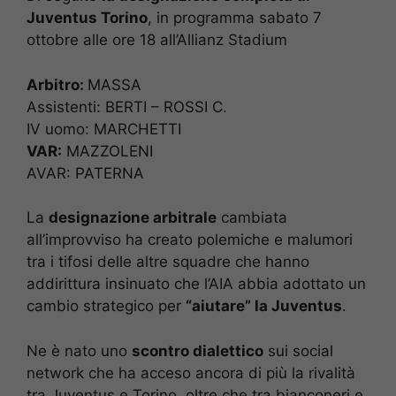
Juventus Torino
, in programma sabato 7
ottobre alle ore 18 all’Allianz Stadium
Arbitro:
MASSA
Assistenti: BERTI – ROSSI C.
IV uomo: MARCHETTI
VAR:
MAZZOLENI
AVAR: PATERNA
La
designazione arbitrale
cambiata
all’improvviso ha creato polemiche e malumori
tra i tifosi delle altre squadre che hanno
addirittura insinuato che l’AIA abbia adottato un
cambio strategico per
“aiutare” la Juventus
.
Ne è nato uno
scontro dialettico
sui social
network che ha acceso ancora di più la rivalità
tra Juventus e Torino, oltre che tra bianconeri e