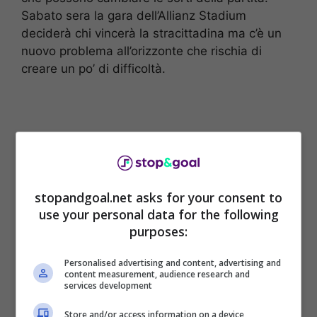
Sabato sera la gara dell’Allianz Stadium
deciderà chi vincerà la stracittadina ma c’è un
nuovo problema all’orizzonte che rischia di
creare un po’ di difficoltà.
stopandgoal.net asks for your consent to
use your personal data for the following
purposes:
Personalised advertising and content, advertising and
content measurement, audience research and
services development
In queste ore si è
infortunato l’arbitro
Rapuano
, inizialmente designato all’arbitraggio
Store and/or access information on a device