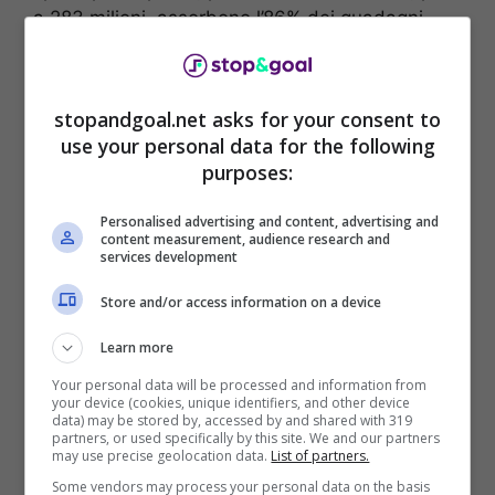
a 283 milioni, assorbono l’86% dei guadagni.
Ovvio che proprio in queto ambito bisogna
tagliare e ad esito di questa stagione il club,
stopandgoal.net asks for your consent to
insieme con il tecnico Simone Inzaghi, hanno
use your personal data for the following
deciso di
rinunciare a Marcelo Brozovic.
purposes:
Personalised advertising and content, advertising and
content measurement, audience research and
services development
Store and/or access information on a device
Learn more
Your personal data will be processed and information from
your device (cookies, unique identifiers, and other device
data) may be stored by, accessed by and shared with 319
partners, or used specifically by this site. We and our partners
may use precise geolocation data.
List of partners.
Some vendors may process your personal data on the basis