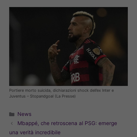
Portiere morto suicida, dichiarazioni shock dell’ex Inter e
Juventus – Stopandgoal (La Presse)
Categorie
News
Mbappé, che retroscena al PSG: emerge
una verità incredibile