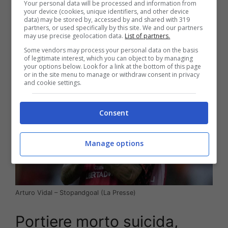
Your personal data will be processed and information from
sul web e per il momento, Arturo Vidal fa
your device (cookies, unique identifiers, and other device
data) may be stored by, accessed by and shared with 319
silenzio sui social, non parlando più della stessa
partners, or used specifically by this site. We and our partners
polemica che lo vede coinvolto.
may use precise geolocation data.
List of partners.
Some vendors may process your personal data on the basis
of legitimate interest, which you can object to by managing
your options below. Look for a link at the bottom of this page
or in the site menu to manage or withdraw consent in privacy
and cookie settings.
Consent
Manage options
Arturo Vidal – Stopandgoal (La Presse)
Portiere morto suicida,