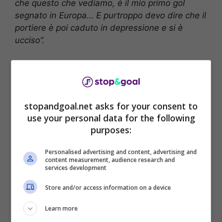
che questo che vediamo, è il mio primo gol
segnato in Europa… E purtroppo devo dire che il
portiere è poi caduto in depressione e si è
ucciso”.
stopandgoal.net asks for your consent to
use your personal data for the following
purposes:
Personalised advertising and content, advertising and
content measurement, audience research and
services development
Store and/or access information on a device
Parole che non sono piaciute al web, che ha
accusato Vidal di essere totalmente
Learn more
insensibile alla vicenda
. Polemiche scatenate