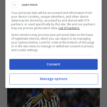
Learn more
Your personal data will be processed and information from
your device (cookies, unique identifiers, and other device
data) may be stored by, accessed by and shared with 319
partners, or used specifically by this site. We and our partners
Continuando, però,
Mitrovic
ha anche detto
may use precise geolocation data.
List of partners.
che per consacrasi definitivamente come miglior
Some vendors may process your personal data on the basis
of legitimate interest, which you can object to by managing
attaccante della
Serie A Vlahovic
deve giocare
your options below. Look for a link at the bottom of this page
spesso ed sentire il supporto d squadra e tifosi,
or in the site menu to manage or withdraw consent in privacy
and cookie settings.
fattori fondamentali nella crescita di un giovane
giocatore e che forse nella passata stagione
sono leggermente venuti a mancare.
Consent
Manage options