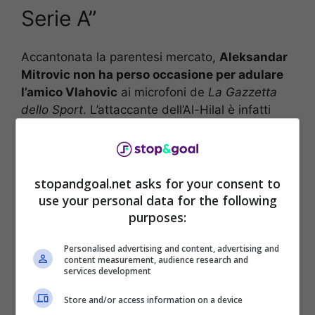
Serie A”
Accantonata la parentesi mercato,
Aleksandar
Mitrovic non ha perso occasione per adulare
l’amico Vlahovic
ai microfoni de
La Gazzetta
dello Sport
. L’attaccante dell’Al-Hilal è infatti
certo che il serbo sia il migliore 9 del
campionato italiano a discapito di Victor
Osimhen, semplicemente perché più completo a
livello tecnico.
stopandgoal.net asks for your consent to
use your personal data for the following
purposes:
Personalised advertising and content, advertising and
content measurement, audience research and
services development
Store and/or access information on a device