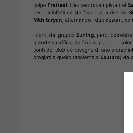
colpo
Frattesi
. L’ex centrocampista del
S
per ora infatti ne sta facendo la riserva.
S
Mkhitaryan
, alternando i due azzurri, co
I conti del gruppo
Suning
, però, potrebber
grande sacrificio da fare a giugno. Il colo
conti del club c’è bisogno di uno sforzo i
pregiati e quello (assieme a
Lautaro
) da 