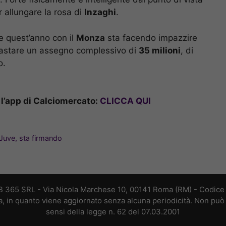
r allungare la rosa di
Inzaghi
.
e quest’anno con il
Monza
sta facendo impazzire
 bastare un assegno complessivo di
35 milioni
, di
o.
l’app di Calciomercato:
CLICCA QUI
 Juve, sta firmando
B 365 SRL - Via Nicola Marchese 10, 00141 Roma (RM) - Codice F
a, in quanto viene aggiornato senza alcuna periodicità. Non può 
sensi della legge n. 62 del 07.03.2001