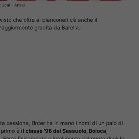
ndGoal – Ansa)
isto che oltre ai bianconeri c’è anche il
maggiormente gradita da Barella.
a cessione, l’Inter ha in mano i nomi di un paio di
Il primo è
il classe ’98 del Sassuolo, Boloca
,
Forte fisicamente e intelligente dal punto di vista