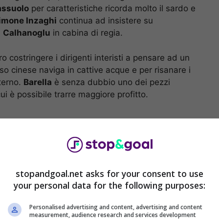
assuolo
per caratteristiche ricorda molto il sardo e
imone Inzaghi
continua ad insistere su
n
Calhanoglu
in cabina di regia.
o costringere i dirigenti interisti a pensare ad un
sso cinese naviga in cattive acque e per risanare i
nterno.
Barella
è senza dubbio uno dei pezzi
cui è possibile trarre maggiore profitto.
stopandgoal.net asks for your consent to use
your personal data for the following purposes:
Personalised advertising and content, advertising and content
measurement, audience research and services development