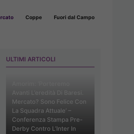
rcato
Coppe
Fuori dal Campo
ULTIMI ARTICOLI
Amorim: ‘Porteremo
Avanti L’eredità Di Baresi.
Mercato? Sono Felice Con
La Squadra Attuale’ –
Conferenza Stampa Pre-
Derby Contro L’Inter In