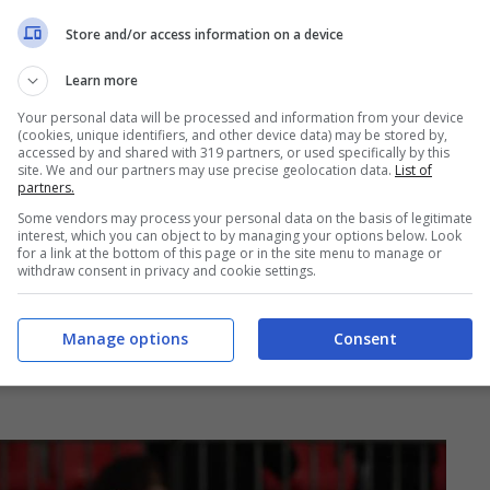
Store and/or access information on a device
eague
, come avvenuto già lo scorso luglio. Il
Learn more
veva fatto un corposo sondaggio sui
Nicolò
rca
60 milioni
. La cifra è stata ritenuta insufficiente
Your personal data will be processed and information from your device
(cookies, unique identifiers, and other device data) may be stored by,
accessed by and shared with 319 partners, or used specifically by this
site. We and our partners may use precise geolocation data.
List of
partners.
 è sempre più vicino: Marotta
Some vendors may process your personal data on the basis of legitimate
interest, which you can object to by managing your options below. Look
for a link at the bottom of this page or in the site menu to manage or
withdraw consent in privacy and cookie settings.
na, però, danno i
Magpies
ancora fortemente
Manage options
Consent
un’offerta più alta pronta ad essere recapitata ad
iù bonus
Marotta può vacillare e il ragazzo