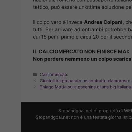
tattico, può essere un’ottima soluzione pe
Il colpo vero è invece
Andrea Colpani
, ch
tutti. Per arrivare ad entrambi potrebbe
cui 15 per il primo e circa 20 per il second
IL CALCIOMERCATO NON FINISCE MAI:
Non perdere nemmeno un colpo scarica 
Categorie
Calciomercato
Giuntoli ha preparato un contratto clamoroso:
Thiago Motta sulla panchina di una big italiana
Stopandgoal.net di proprietà di WE
Stopandgoal.net non è una testata giornalistic