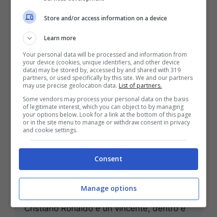
Store and/or access information on a device
Learn more
Your personal data will be processed and information from
your device (cookies, unique identifiers, and other device
data) may be stored by, accessed by and shared with 319
partners, or used specifically by this site. We and our partners
may use precise geolocation data.
List of partners.
Some vendors may process your personal data on the basis
of legitimate interest, which you can object to by managing
your options below. Look for a link at the bottom of this page
or in the site menu to manage or withdraw consent in privacy
and cookie settings.
L’ennesima idea di Ronaldo: lo
Consent
ha fatto di nuovo
Luglio 17, 2023
Alfredo Iannaccone
Manage options
Cristiano Ronaldo è un vincente, dentro e