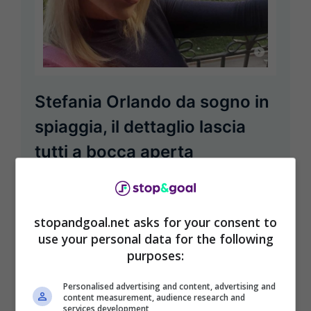
Stefania Orlando da sogno in
spiaggia, il dettaglio lascia
tutti a bocca aperta
Luglio 28, 2023
Alfredo Iannaccone
Ci sono donne nate per regalare sogni a
stopandgoal.net asks for your consent to
occhi aperti. Una di queste è Stefania
use your personal data for the following
Orlando, sempre bellissima, da lasciare
purposes:
senza ...
Personalised advertising and content, advertising and
Leggi Tutto
content measurement, audience research and
services development