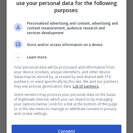
use your personal data for the following
monitorando a lungo.
purposes:
Personalised advertising and content, advertising and
content measurement, audience research and
services development
Store and/or access information on a device
Learn more
Your personal data will be processed and information from
your device (cookies, unique identifiers, and other device
data) may be stored by, accessed by and shared with 319
partners, or used specifically by this site. We and our partners
may use precise geolocation data.
List of partners.
Some vendors may process your personal data on the basis
Inter e Roma stanno pensando a nuovi affari in
of legitimate interest, which you can object to by managing
vista della prossima stagione per rinforzare le
your options below. Look for a link at the bottom of this page
or in the site menu to manage or withdraw consent in privacy
rose del futuro.
La squadra giallorossa dovrà
and cookie settings.
sperare nella qualificazione alla prossima
edizione di Champions League
, ma la sconfitta
Consent