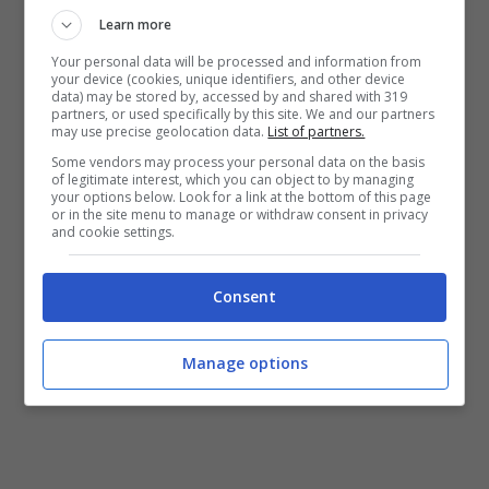
Learn more
Your personal data will be processed and information from
Chiesa obiettivo dei Red Devils, ma la Juve dice no – Foto
your device (cookies, unique identifiers, and other device
ANSA – Stopandgoal.net
data) may be stored by, accessed by and shared with 319
partners, or used specifically by this site. We and our partners
may use precise geolocation data.
List of partners.
La Juve, però, non fa sconti e continua a
Some vendors may process your personal data on the basis
chiedere per Chiesa la stessa cifra della scorsa
of legitimate interest, which you can object to by managing
estate.
I bianconeri, infatti, non scendono
your options below. Look for a link at the bottom of this page
or in the site menu to manage or withdraw consent in privacy
sotto i 60 milioni di euro
per l’ex attaccante
and cookie settings.
della Fiorentina. Non è tutto, perché Madama
non è nemmeno disposta a lasciar partire uno
Consent
dei suoi giocatori più importanti a gennaio,
correndo il rischio di non riuscire a sostituirlo
nella maniera giusta.
Manage options