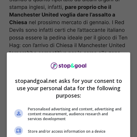
stampa inglesi, infatti,
pare proprio che il
Manchester United voglia dare l’assalto a
Chiesa
nel prossimo mercato di gennaio. I Red
Devils sono infatti certi che l’attaccante italiano
possa essere la pedina ideale per il gioco di Ten
Hag: con l’arrivo di Chiesa il Manchester United
tornerebbe competitivo per la corsa alla zona
Champions.
stopandgoal.net asks for your consent to
use your personal data for the following
purposes:
Personalised advertising and content, advertising and
content measurement, audience research and
services development
Store and/or access information on a device