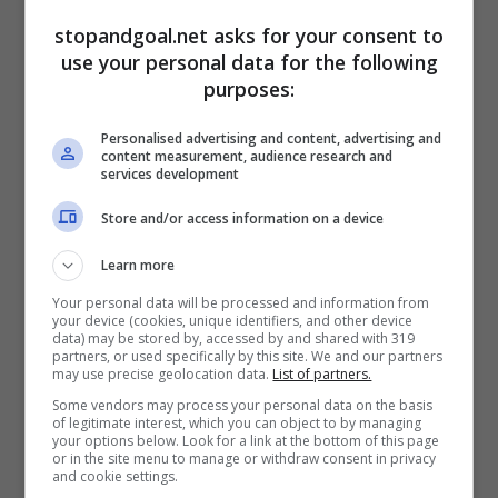
trasformazione di Kolo Muani, c’è stato
un
episodio arbitrale che ha fatto discutere per il
stopandgoal.net asks for your consent to
tocco di mano di Gatti, in area di rigore
. Del
use your personal data for the following
perché, sulla mancata sanzione, l’ex arbitro ha
purposes:
detto la sua:
“Questa è un’interpretazione.
Personalised advertising and content, advertising and
Legittimo avere opinioni differenti, ma in sala
content measurement, audience research and
VAR si è avuta coerenza in merito a quanto
services development
successo in Inter-Napoli. Entrambi i giocatori si
Store and/or access information on a device
aiutano a prendere posizione, poi il tocco di
Gatti è casuale”.
Learn more
Your personal data will be processed and information from
your device (cookies, unique identifiers, and other device
data) may be stored by, accessed by and shared with 319
partners, or used specifically by this site. We and our partners
may use precise geolocation data.
List of partners.
Some vendors may process your personal data on the basis
of legitimate interest, which you can object to by managing
your options below. Look for a link at the bottom of this page
or in the site menu to manage or withdraw consent in privacy
and cookie settings.