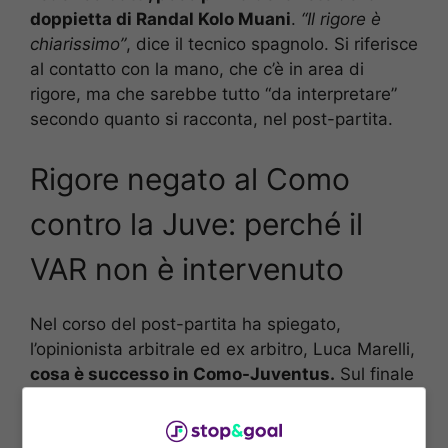
doppietta di Randal Kolo Muani
.
“Il rigore è
chiarissimo”
, dice il tecnico spagnolo. Si riferisce
al contatto con la mano, che c’è in area di
rigore, ma che sarebbe tutto “da interpretare”
secondo quanto si racconta, nel post-partita.
Rigore negato al Como
contro la Juve: perché il
VAR non è intervenuto
Nel corso del post-partita ha spiegato,
l’opinionista arbitrale ed ex arbitro, Luca Marelli,
cosa è successo in Como-Juventus.
Sul finale
di partita e prima del rigore decisivo poi,
assegnato
a favore della Juve
con