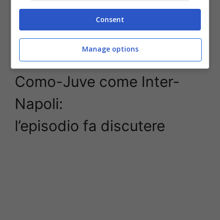
Consent
L’opinione di Luca Marelli sul rigore in Como-Juve –
Manage options
Stopandgoal.net (fonte foto: immagini in diretta a Dazn)
Como-Juve come Inter-
Napoli:
l’episodio fa discutere