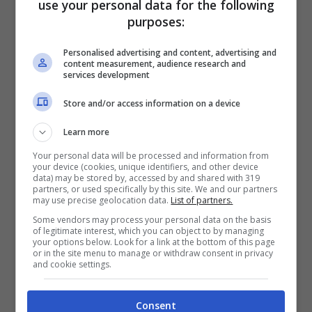
coincidevano e si è chiuso con un nulla di fatto.
use your personal data for the following
purposes:
Personalised advertising and content, advertising and
content measurement, audience research and
services development
Store and/or access information on a device
Learn more
Your personal data will be processed and information from
your device (cookies, unique identifiers, and other device
data) may be stored by, accessed by and shared with 319
partners, or used specifically by this site. We and our partners
may use precise geolocation data.
List of partners.
La Juventus insiste per Berardi (StopandGoal – Ansa)
Some vendors may process your personal data on the basis
of legitimate interest, which you can object to by managing
your options below. Look for a link at the bottom of this page
A gennaio però la situazione potrebbe
or in the site menu to manage or withdraw consent in privacy
and cookie settings.
cambiare. Il calciatore calabrese
nel 2024
entrerà nel suo trentesimo anno d’età
e
Carnevali, che è uno scafatissimo uomo
Consent