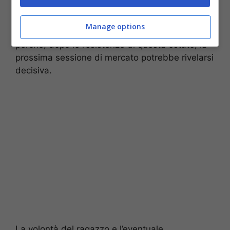
mercato, sa fin troppo bene che questa
potrebbe essere l’ultima occasione per
Manage options
monetizzare davvero dal suo cartellino. Ecco
perché, dopo le resistenze di questa estate, la
prossima sessione di mercato potrebbe rivelarsi
decisiva.
La volontà del ragazzo e l’eventuale