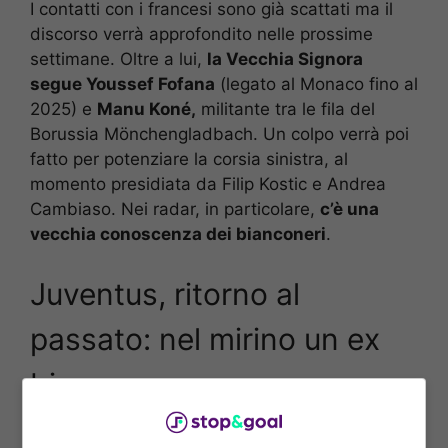
I contatti con i francesi sono già scattati ma il
discorso verrà approfondito nelle prossime
settimane. Oltre a lui,
la Vecchia Signora
segue Youssef Fofana
(legato al Monaco fino al
2025) e
Manu Koné,
militante tra le fila del
Borussia Mönchengladbach. Un colpo verrà poi
fatto per potenziare la corsia sinistra, al
momento presidiata da Filip Kostic e Andrea
Cambiaso. Nei radar, in particolare,
c’è una
vecchia conoscenza dei bianconeri
.
Juventus, ritorno al
passato: nel mirino un ex
bianconero
Il nome è quello di Leonardo Spinazzola
,