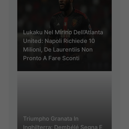
Lukaku Nel Mirino Dell’Atlanta
United: Napoli Richiede 10
Milioni, De Laurentiis Non
Pronto A Fare Sconti
Triumpho Granata In
Inghilterra: Dembélé Segna E