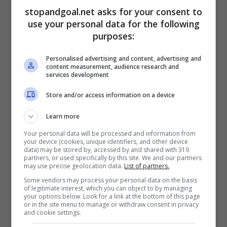
impegnato in una complicata trattativa per il
stopandgoal.net asks for your consent to
rinnovo del contratto in scadenza nel 2024. Le
use your personal data for the following
parti, al momento, sono quanto mai distanti:
purposes:
l’esterno, infatti, vorrebbe rimanere a Roma
mentre il direttore generale Tiago Pinto
Personalised advertising and content, advertising and
content measurement, audience research and
taglierebbe volentieri il suo stipendio da 3
services development
milioni netti all’anno.
Store and/or access information on a device
ùIl tutto anche alla luce della fragilità fisica
Learn more
dell’esterno (10 partite saltate per infortunio
Your personal data will be processed and information from
nell’ultima annata).
L’intesa, al momento, appare
your device (cookies, unique identifiers, and other device
lontana: ecco perché, in assenza di un nuovo
data) may be stored by, accessed by and shared with 319
partners, or used specifically by this site. We and our partners
accordo, il rientro a Torino del folignate
may use precise geolocation data.
List of partners.
potrebbe concretizzarsi davvero
.
Some vendors may process your personal data on the basis
of legitimate interest, which you can object to by managing
your options below. Look for a link at the bottom of this page
or in the site menu to manage or withdraw consent in privacy
and cookie settings.