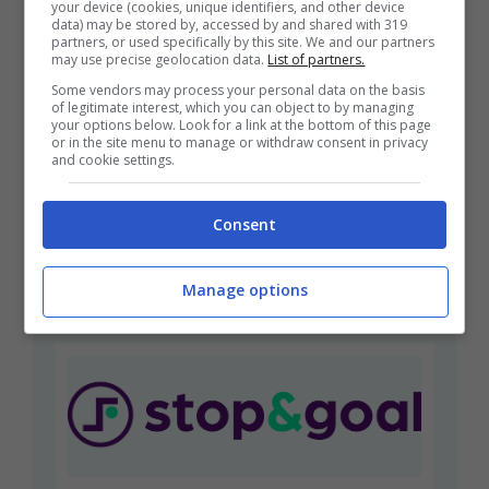
your device (cookies, unique identifiers, and other device
pazzesco: torna subito in
data) may be stored by, accessed by and shared with 319
partners, or used specifically by this site. We and our partners
Serie A
may use precise geolocation data.
List of partners.
Some vendors may process your personal data on the basis
Ottobre 26, 2023
Filippo Partenzi
of legitimate interest, which you can object to by managing
your options below. Look for a link at the bottom of this page
Bonucci deluso dalle recenti esclusioni
or in the site menu to manage or withdraw consent in privacy
and cookie settings.
dalla formazione titolare. Il divorzio
dall’Union Berlino può arrivare già a
gennaio. Non si sta affatto ...
Consent
Leggi Tutto
Manage options