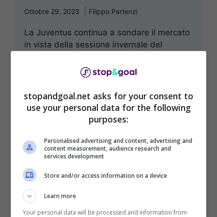
Ottobre 29, 2023
Filippo Partenzi
La Juventus continua a sondare il mercato
in vista della sessione invernale del
mercato. Nel mirino c’è un top infelice nel
...
Leggi Tutto
stopandgoal.net asks for your consent to
use your personal data for the following
purposes:
Personalised advertising and content, advertising and
content measurement, audience research and
services development
Store and/or access information on a device
Learn more
Bonucci, colpo di scena
Your personal data will be processed and information from