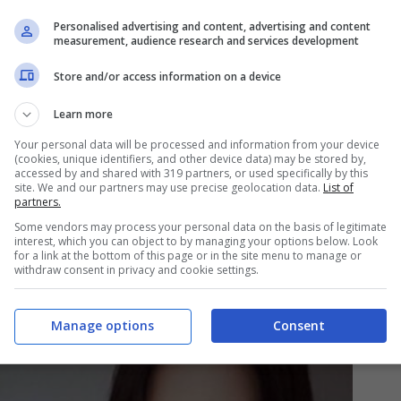
Personalised advertising and content, advertising and content
measurement, audience research and services development
 a Giovanni Naldi, imprenditore figlio di un
hotel possederebbe anche il Parco Dei Principi della
Store and/or access information on a device
e schermo si sia ‘quasi’ conclusa, i fan continuano
tal proposito, l’ultimo scatto pubblicato ha lasciato
Learn more
Your personal data will be processed and information from your device
(cookies, unique identifiers, and other device data) may be stored by,
accessed by and shared with 319 partners, or used specifically by this
lato A da urlo: follower a
site. We and our partners may use precise geolocation data.
List of
partners.
Some vendors may process your personal data on the basis of legitimate
interest, which you can object to by managing your options below. Look
for a link at the bottom of this page or in the site menu to manage or
withdraw consent in privacy and cookie settings.
ciocche
, nonostante si sia allontanata dal piccolo e
ropri follower tramite il proprio profilo
Manage options
Consent