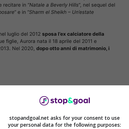
recitare in “
Natale a Beverly Hills
“, nel sequel del
sposare
” e in “
Sharm el Sheikh – Un’estate
nel luglio del 2012
sposa l’ex calciatore della
 figlie, Aurora nata il 18 aprile del 2011 e
2013. Nel 2020,
dopo otto anni di matrimonio, i
stopandgoal.net asks for your consent to use
your personal data for the following purposes: