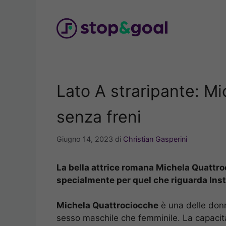
Vai
al
contenuto
Lato A straripante: M
senza freni
Giugno 14, 2023
di
Christian Gasperini
La bella attrice romana Michela Quattroc
specialmente per quel che riguarda Ins
Michela Quattrociocche
è una delle donn
sesso maschile che femminile. La capacità