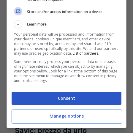
Giugno 30, 2023
Christian Gasperini
Store and/or access information on a device
Il Paris Saint Germain si appresta a vivere
Learn more
un estate di fuoco, sia per quanto riguarda
Your personal data will be processed and information from
le possibili entrate che le ...
your device (cookies, unique identifiers, and other device
data) may be stored by, accessed by and shared with 319
partners, or used specifically by this site. We and our partners
Leggi Tutto
may use precise geolocation data.
List of partners.
Some vendors may process your personal data on the basis
of legitimate interest, which you can object to by managing
your options below. Look for a link at the bottom of this page
or in the site menu to manage or withdraw consent in privacy
and cookie settings.
Consent
Manage options
Super sconto per Milinkovic
Savic: prezzo da urlo