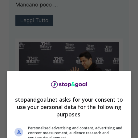
Mancano poco ...
Leggi Tutto
stopandgoal.net asks for your consent to
use your personal data for the following
purposes:
Il Psg fa spesa in Serie A: 240
Personalised advertising and content, advertising and
content measurement, audience research and
milioni per due top player
services development