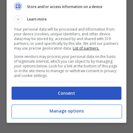
Store and/or access information on a device
Learn more
Your personal data will be processed and information from
your device (cookies, unique identifiers, and other device
data) may be stored by, accessed by and shared with 319
partners, or used specifically by this site. We and our partners
may use precise geolocation data.
List of partners.
Some vendors may process your personal data on the basis
of legitimate interest, which you can object to by managing
Dia considerato un top in Serie A (StopandGoal – Ansa)
your options below. Look for a link at the bottom of this page
or in the site menu to manage or withdraw consent in privacy
and cookie settings.
L’ex portiere
dell’Inter
e del
Parma
, tra le altre,
Sebastian
Frey, intervistato dai colleghi di
TvPlay.it
, ha parlato anche di questo.
Consent
Manage options