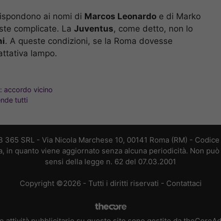
i rispondono ai nomi di
Marcos Leonardo
e di Marko
iste complicate. La
Juventus
, come detto, non lo
ni
. A queste condizioni, se la Roma dovesse
attativa lampo.
: accordo vicino
nde tutti
B 365 SRL - Via Nicola Marchese 10, 00141 Roma (RM) - Codice F
a, in quanto viene aggiornato senza alcuna periodicità. Non può 
sensi della legge n. 62 del 07.03.2001
Copyright ©2026 - Tutti i diritti riservati -
Contattaci
e attività pubblicitarie su questo sito sono gestite da theCoreA