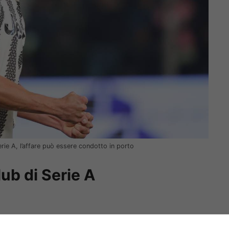
rie A, l’affare può essere condotto in porto
lub di Serie A