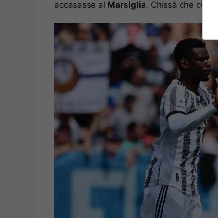
accasasse al
Marsiglia
. Chissà che quest