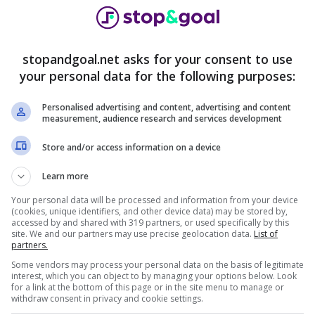
stopandgoal.net asks for your consent to use
your personal data for the following purposes:
Personalised advertising and content, advertising and content
measurement, audience research and services development
ve un colpo a centrocampo dal momento che come
Store and/or access information on a device
po gli addii di
Paredes
ed
Arthur
. Visti i tempi
Learn more
iare questo colpo può arrivare da ogni reparto. Ed
zata.
Your personal data will be processed and information from your device
(cookies, unique identifiers, and other device data) may be stored by,
accessed by and shared with 319 partners, or used specifically by this
News
, la
Roma
starebbe seriamente pensando ad
site. We and our partners may use precise geolocation data.
List of
partners.
, è un profilo che piace a José Mourinho perché
Some vendors may process your personal data on the basis of legitimate
ringono, infatti, ed il portoghese ha bisogno di un
interest, which you can object to by managing your options below. Look
ai box ancora per molto e che il solo
Belotti
non
for a link at the bottom of this page or in the site menu to manage or
withdraw consent in privacy and cookie settings.
i sono mossi per il polacco, prima che poi si