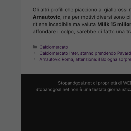
Gli altri profili che piacciono ai gialloross
Arnautovic
, ma per motivi diversi sono p
ritiene incedibile ma valuta
Milik 15 milio
affondare il colpo, sarebbe di fatto una tr
Categorie
Calciomercato
Calciomercato Inter, stanno prendendo Pavard
Arnautovic Roma, attenzione: il Bologna sorpre
Stopandgoal.net di proprietà di WE
Stopandgoal.net non è una testata giornalistic
L