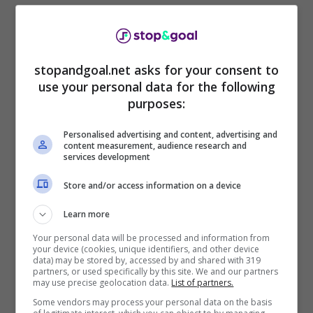
di saldo.
stopandgoal.net asks for your consent to
use your personal data for the following
purposes:
Personalised advertising and content, advertising and
content measurement, audience research and
services development
Store and/or access information on a device
Learn more
Mercato Milan: i rossoneri sognano in grande e mettono nel
Your personal data will be processed and information from
mirino Kimpembe del Paris Saint Germain
your device (cookies, unique identifiers, and other device
data) may be stored by, accessed by and shared with 319
Kimpembe al Milan, la
partners, or used specifically by this site. We and our partners
may use precise geolocation data.
List of partners.
Some vendors may process your personal data on the basis
notizia fa sognare i tifosi