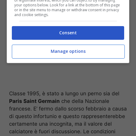
of legitimate interest, which you can object to by managing
your options below. Look for a link at the bottom of this page
or in the site menu to manage or withdraw consent in privacy
and cookie settings.
Consent
Manage options
Classe 1995, è stato a lungo un perno sia del
Paris Saint Germain
che della Nazionale
francese. E’ fermo dallo scorso febbraio a causa
di questo infortunio e questo rappresenterebbe
certamente una incognita, ma il valore del
calciatore è fuori discussione. Le condizioni