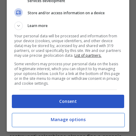
services development
Store and/or access information on a device
Learn more
Your personal data will be processed and information from
your device (cookies, unique identifiers, and other device
data) may be stored by, accessed by and shared with 319
partners, or used specifically by this site. We and our partners
may use precise geolocation data.
List of partners.
Some vendors may process your personal data on the basis
of legitimate interest, which you can object to by managing
your options below. Look for a link at the bottom of this page
or in the site menu to manage or withdraw consent in privacy
and cookie settings.
Salta la trattativa tra Zapata e la Roma (StopandGoal – Ansa)
La trattativa era stata impostata sulla base di
Consent
un acquisto a titolo definitivo per una cifra di
5
milioni più 5 di bonus
. L’infortunio di El Bilal
Manage options
Touré ha bloccato tutto, con Gasperini che ha
chiesto ai Percassi di lasciare a disposizione il