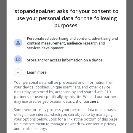
Ok Diario
, dalla Spagna, che sarà
al Brasile
stopandgoal.net asks for your consent to
come Commissario Tecnico. Ma questo,
use your personal data for the following
soltanto se Ancelotti risponderà di “sì” alla
purposes:
proposta sulla quale, la Federcalcio brasiliana,
ha posto il suo ultimatum.
Altrimenti sarà
Personalised advertising and content, advertising and
permanenza al Real Madrid oppure ritorno in
content measurement, audience research and
Serie A
dove due squadre lo accoglierebbero a
services development
braccia aperte.
Store and/or access information on a device
Learn more
Your personal data will be processed and information from
your device (cookies, unique identifiers, and other device
data) may be stored by, accessed by and shared with 319
partners, or used specifically by this site. We and our partners
may use precise geolocation data.
List of partners.
Some vendors may process your personal data on the basis
of legitimate interest, which you can object to by managing
your options below. Look for a link at the bottom of this page
or in the site menu to manage or withdraw consent in privacy
and cookie settings.