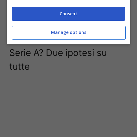
Consent
Carlo Ancelotti ha avuto l’ultimatum dal Brasile –
Stopandgoal.net (ANSA foto)
Manage options
Chi prende Ancelotti in
Serie A? Due ipotesi su
tutte