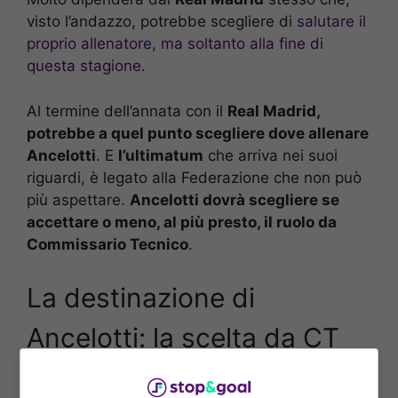
visto l’andazzo, potrebbe scegliere di
salutare il
proprio allenatore, ma soltanto alla fine di
questa stagione
.
Al termine dell’annata con il
Real Madrid,
potrebbe a quel punto scegliere dove allenare
Ancelotti
. E
l’ultimatum
che arriva nei suoi
riguardi, è legato alla Federazione che non può
più aspettare.
Ancelotti dovrà scegliere se
accettare o meno, al più presto, il ruolo da
Commissario Tecnico
.
La destinazione di
Ancelotti: la scelta da CT
La destinazione di Ancelotti
, fanno sapere da