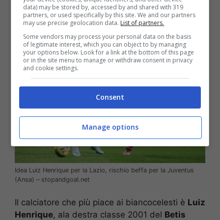
questo sta lavorando sotto traccia per cercare
data) may be stored by, accessed by and shared with 319
partners, or used specifically by this site. We and our partners
eventuali sostituti.
may use precise geolocation data.
List of partners.
Some vendors may process your personal data on the basis
of legitimate interest, which you can object to by managing
your options below. Look for a link at the bottom of this page
or in the site menu to manage or withdraw consent in privacy
and cookie settings.
Consent
Manage options
Idea Luiz Henrique per la Lazio, rischio beffa per la Juventus
(Ansa) – stopandgoal.net
Il calciatore che più piace ai biancocelesti è
Luiz
Henrique
, ala destra classe 2001 del
Betis