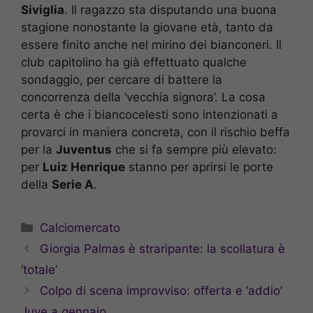
Siviglia
. Il ragazzo sta disputando una buona
stagione nonostante la giovane età, tanto da
essere finito anche nel mirino dei bianconeri. Il
club capitolino ha già effettuato qualche
sondaggio, per cercare di battere la
concorrenza della ‘vecchia signora’. La cosa
certa è che i biancocelesti sono intenzionati a
provarci in maniera concreta, con il rischio beffa
per la
Juventus
che si fa sempre più elevato:
per
Luiz Henrique
stanno per aprirsi le porte
della
Serie A
.
Categorie
Calciomercato
Giorgia Palmas è straripante: la scollatura è
‘totale’
Colpo di scena improvviso: offerta e ‘addio’
Juve a gennaio