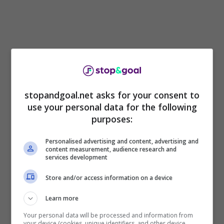
Come già accennato, a preoccupare in casa
Lazio
è la situazione legata ai rinnovi
contrattuali.
Felipe Anderson
e
Zaccagni
,
infatti, sono ancora in attesa di una chiamata
stopandgoal.net asks for your consent to
da parte della società che ancora non è
use your personal data for the following
arrivata.
purposes:
La
Juventus
apprezza e non poco i due
Personalised advertising and content, advertising and
content measurement, audience research and
calciatori, ed è intrigata dall’idea di portarli a
services development
Torino
a prezzi convenienti.
Felipe Anderson
Store and/or access information on a device
potrebbe arrivare a parametro zero la prossima
estate, mentre l’esterno azzurro a prezzo di
Learn more
saldo visto che sarà ad un anno dalla
Your personal data will be processed and information from
scadenza. La
Lazio
non è tranquilla, e per
your device (cookies, unique identifiers, and other device