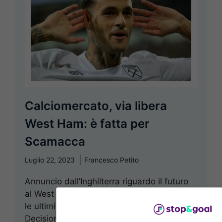
Calciomercato, via libera
West Ham: è fatta per
Scamacca
Luglio 22, 2023
Francesco Petito
Annuncio dall’Inghilterra riguardo il futuro
al West Ham di Gianluca Scamacca: ecco
le ultimissime notizie di calciomercato.
Decisione ufficiale del manager ...