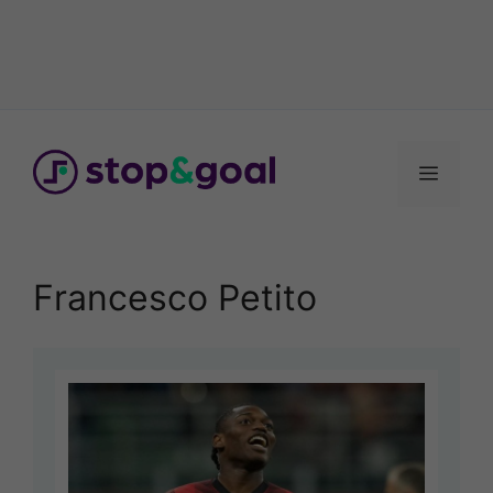
Vai
al
Menu
contenuto
Francesco Petito