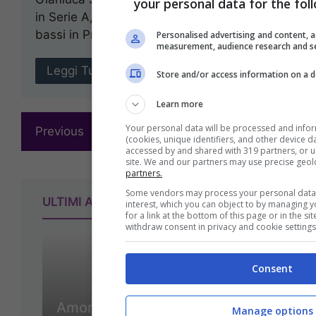
your personal data for the fol
in Serie A, dopo un anno vissuto tra alti e
bassi in Premier League. ...
Personalised advertising and content, 
measurement, audience research and s
Leggi Tutto
Store and/or access information on a d
Learn more
Your personal data will be processed and info
Previous
1
…
114
115
116
(cookies, unique identifiers, and other device d
accessed by and shared with 319 partners, or us
site. We and our partners may use precise geol
partners.
Some vendors may process your personal data o
ULTIMI ARTICOLI
interest, which you can object to by managing 
for a link at the bottom of this page or in the 
withdraw consent in privacy and cookie settings
Consent
Amorim: ‘Porteremo Avanti
Manage options