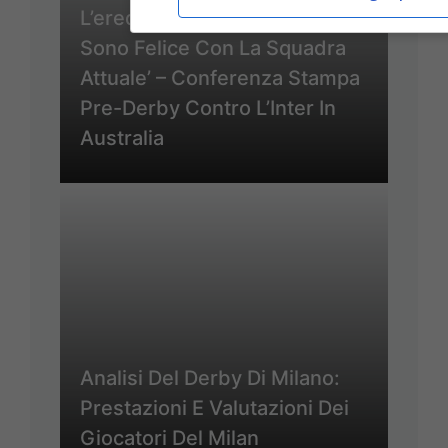
L’eredità Di Baresi. Mercato?
Sono Felice Con La Squadra
Attuale’ – Conferenza Stampa
Pre-Derby Contro L’Inter In
Australia
Analisi Del Derby Di Milano:
Prestazioni E Valutazioni Dei
Giocatori Del Milan