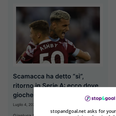
Scamacca ha detto “sì”,
ritorno in Serie A: ecco dove
giocherà
Luglio 4, 2023
Simone Davino
stopandgoal.net asks for your
Gianluca Scamacca ha detto “sì” al ritorno