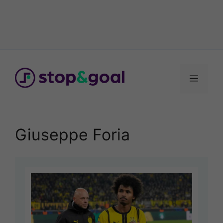
Vai
al
Menu
contenuto
Giuseppe Foria