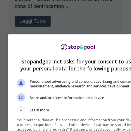
zona di centrocampo ...
Leggi Tutto
stopandgoal.net asks for your consent to u
your personal data for the following purpose
Personalised advertising and content, advertising and conte
measurement, audience research and services development
Store and/or access information on a device
Learn more
Inter, rivoluzione a
Your personal data will be processed and information from your de
(cookies, unique identifiers, and other device data) may be stored by
centrocampo: subito 3
accessed by and shared with 319 partners, or used specifically by thi